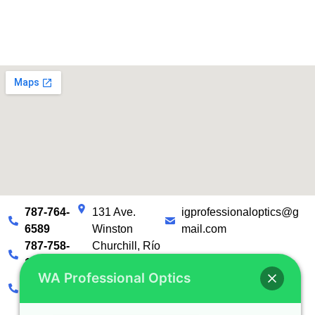
787-764-
131 Ave.
igprofessionaloptics@g
6589
Winston
mail.com
787-758-
Churchill, Río
1981
Piedras, PR
WA Professional Optics
787-235-
4969